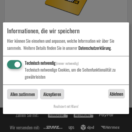
Mousepads
Informationen, die wir speichern
Hier können Sie einsehen und anpassen, welche Information wir über Sie
zum Artikel
sammeln.
Weitere Details finden Sie in unserer
Datenschutzerklärung
.
Technisch notwendig
(immer notwendig)
Technisch notwendige Cookies, um die Seitenfunktionalität zu
Elektronik- & Computerzubehör
gewährleisten
Elektronik- & Computerzubehör bei Druckamt in Berlin
Ablehnen
Allen zustimmen
Akzeptieren
Realisiert mit Klaro!
Zahlen Sie mit:
Wir versenden mit: