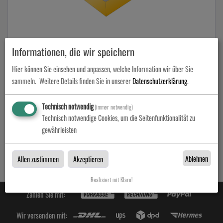
Stülpdeckelschachtel
Informationen, die wir speichern
Hier können Sie einsehen und anpassen, welche Information wir über Sie
zum Artikel
sammeln.
Weitere Details finden Sie in unserer
Datenschutzerklärung
.
Technisch notwendig
(immer notwendig)
Technisch notwendige Cookies, um die Seitenfunktionalität zu
Stülpdeckelschachtel
gewährleisten
Stülpdeckelschachtel bei Druckamt in Berlin
Ablehnen
Allen zustimmen
Akzeptieren
Realisiert mit Klaro!
Zahlen Sie mit:
Wir versenden mit: