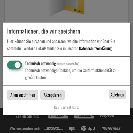
Präsentationsmappen
Informationen, die wir speichern
Hier können Sie einsehen und anpassen, welche Information wir über Sie
zum Artikel
sammeln.
Weitere Details finden Sie in unserer
Datenschutzerklärung
.
Technisch notwendig
(immer notwendig)
Technisch notwendige Cookies, um die Seitenfunktionalität zu
Präsentationsmappen
gewährleisten
Präsentationsmappen bei Druckamt in Berlin
Ablehnen
Allen zustimmen
Akzeptieren
Realisiert mit Klaro!
Zahlen Sie mit:
Wir versenden mit: