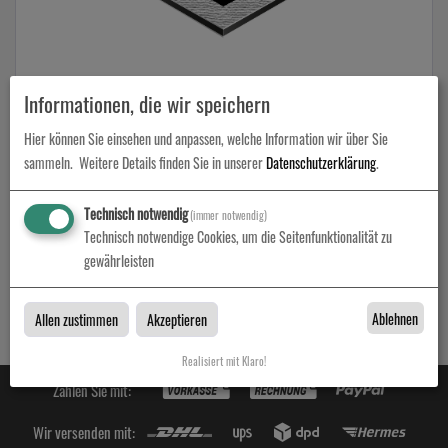
Butlerfinish (Aluverbundplatte gebürstet)
Informationen, die wir speichern
Hier können Sie einsehen und anpassen, welche Information wir über Sie
zum Artikel
sammeln.
Weitere Details finden Sie in unserer
Datenschutzerklärung
.
Technisch notwendig
(immer notwendig)
Technisch notwendige Cookies, um die Seitenfunktionalität zu
Butlerfinish
gewährleisten
Butlerfinish bei Druckamt in Berlin
Ablehnen
Allen zustimmen
Akzeptieren
Realisiert mit Klaro!
Zahlen Sie mit:
Wir versenden mit: